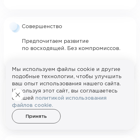
Совершенство
Предпочитаем развитие
по восходящей. Без компромиссов.
Мы используем файлы cookie и другие
подобные технологии, чтобы улучшить
ваш опыт использования нашего сайта.
Порядок
Используя этот сайт, вы соглашаетесь
с нашей
политикой использования
Каждый участник команды занят
файлов cookie.
своим делом, следуя четкому плану,
таймингу и техзаданию.
Принять