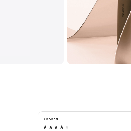
Тип коила
Корпус
Кирилл