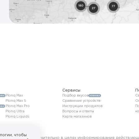
Сервисы
П
Plonq Max
Подбор вкусов
Св
Plonq Max S
Сравнение устройств
О
Plonq Max Pro
Инструкции продуктов
П
Plonq Ultra
Вопросы и ответы
к
Plonq Liquids
Карта магазинов
логии, чтобы
ользуется исключительно в целях информирования действующ