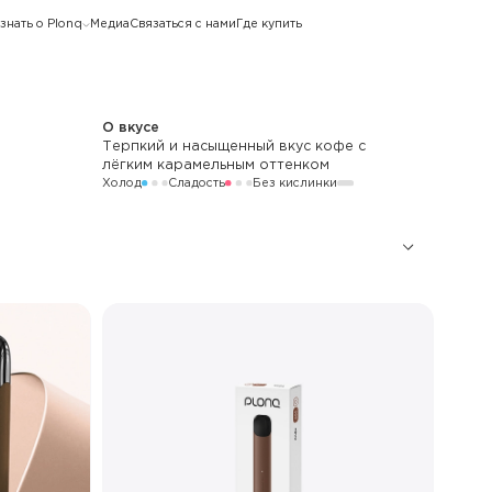
знать о Plonq
Медиа
Связаться с нами
Где купить
О вкусе
Терпкий и насыщенный вкус кофе с
лёгким карамельным оттенком
Холод
Сладость
Без кислинки
600
420 мАч
Стандартный
16