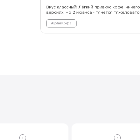
Вкус классный! Лёгкий привкус кофе, ничег
версиях. Но 2 нюанса - тянется тяжеловат
Alpha
Кофе