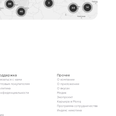
оддержка
Прочее
язаться с нами
О компании
птовым покупателям
О приложении
олитика
О вкусах
онфиденциальности
Медиа
Экопроект
Карьера в Plonq
Программа сотрудничества
Индекс никотина
их