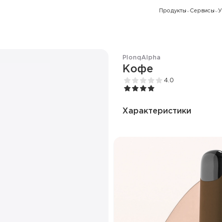
Продукты
Сервисы
У
Plonq
Alpha
Кофе
4.0
Характеристики
Количество затяжек
Ёмкость батареи
Режим
Количество вкусов