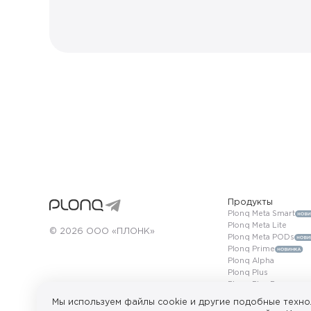
Продукты
Plonq Meta Smart
Plonq Meta Lite
© 2026 ООО «ПЛОНК»
Plonq Meta PODs
Plonq Prime
Plonq Alpha
Plonq Plus
Plonq Plus Pro
Plonq Max
Мы используем файлы cookie и другие подобные техно
ПРОДАЖА НЕСОВЕРШЕННОЛЕТНИМ ЗАПРЕЩЕНА. Сайт исп