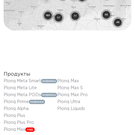
Продукты
Plonq Meta Smart
Plonq Max
Plonq Meta Lite
Plonq Max S
Plonq Meta PODs
Plonq Max Pro
Plonq Prime
Plonq Ultra
Plonq Alpha
Plonq Liquids
Plonq Plus
Plonq Plus Pro
Plonq Max