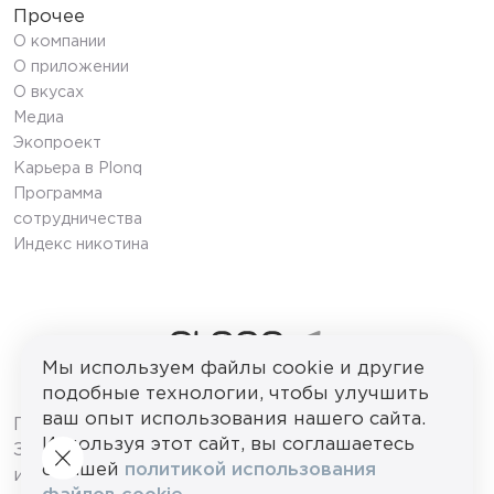
Прочее
О компании
О приложении
О вкусах
Медиа
Экопроект
Карьера в Plonq
Программа
сотрудничества
Индекс никотина
Мы используем файлы cookie и другие
подобные технологии, чтобы улучшить
© 2026 ООО «ПЛОНК»
ваш опыт использования нашего сайта.
ПРОДАЖА НЕСОВЕРШЕННОЛЕТНИМ
Используя этот сайт, вы соглашаетесь
ЗАПРЕЩЕНА. Сайт используется
с нашей
политикой использования
исключительно в целях информирования