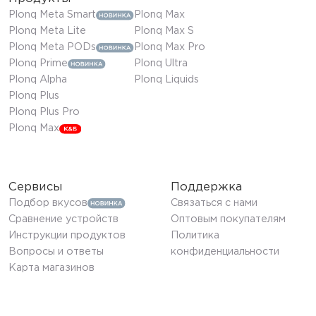
Plonq Meta Smart
Plonq Max
Plonq Meta Lite
Plonq Max S
Plonq Meta PODs
Plonq Max Pro
Plonq Prime
Plonq Ultra
Plonq Alpha
Plonq Liquids
Plonq Plus
Plonq Plus Pro
Plonq Max
Сервисы
Поддержка
Подбор вкусов
Связаться с нами
Сравнение устройств
Оптовым покупателям
Инструкции продуктов
Политика
Вопросы и ответы
конфиденциальности
Карта магазинов