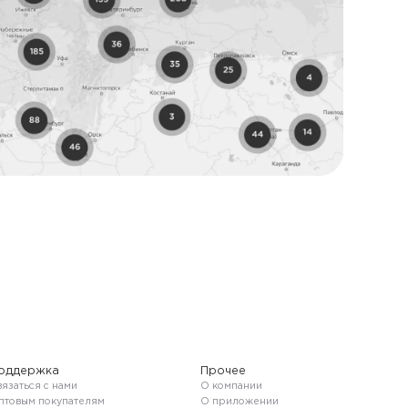
оддержка
Прочее
язаться с нами
О компании
птовым покупателям
О приложении