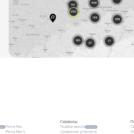
Сервисы
П
Plonq Max
Подбор вкусов
Св
Plonq Max S
Сравнение устройств
О