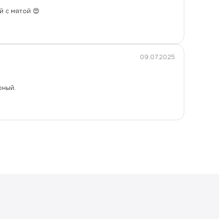
й с мятой 😍
09.07.2025
рный.