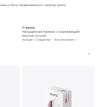
знать о Plonq
Медиа
Связаться с нами
Где купить
О вкусе
Насыщенная малина с освежающей
мятной ноткой
Холод
Сладость
Без кислинки
10 000
750 мАч
LED
Стандартный / Буст