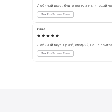
Любимый вкус , будто попила малиновый ча
Max Pro
Малина Мята
Олег
Любимый вкус. Яркий, сладкий, но не прито
Max Pro
Малина Мята