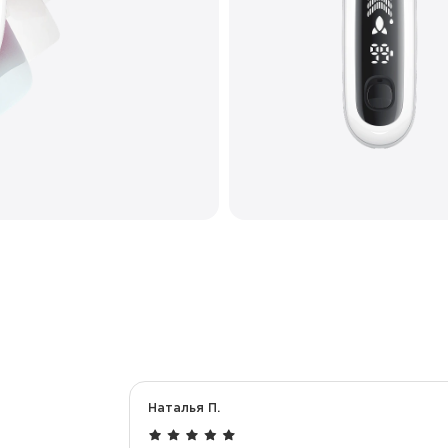
Количество вкусов
Тип коила
Корпус
Перезарядка
Наталья П.