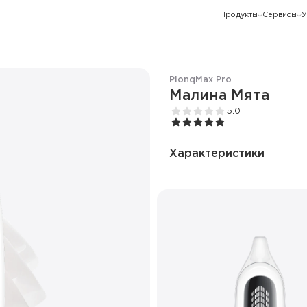
Продукты
Сервисы
У
Plonq
Max Pro
Малина Мята
5.0
Характеристики
Количество затяжек
Ёмкость батареи
Дисплей
Режим