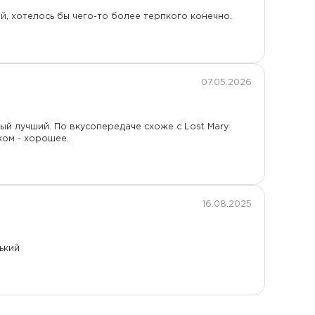
й, хотелось бы чего-то более терпкого конечно.
07.05.2026
ый лучший. По вкусопередаче схоже с Lost Mary
ком - хорошее.
16.08.2025
ький