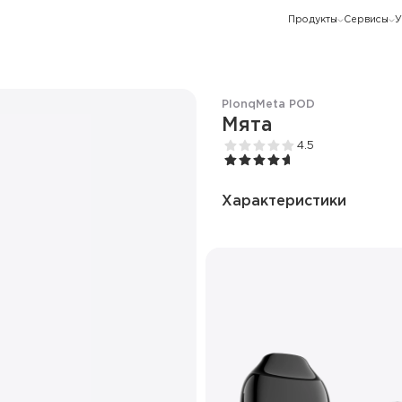
Продукты
Сервисы
У
Plonq
Meta POD
Мята
4.5
Характеристики
Количество вкусов
Тип коила
Корпус