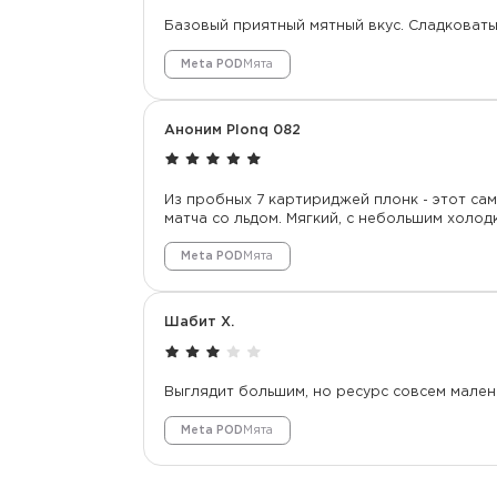
Базовый приятный мятный вкус. Сладковаты
Meta POD
Мята
Аноним Plonq 082
Из пробных 7 картириджей плонк - этот сам
матча со льдом. Мягкий, с небольшим холод
Meta POD
Мята
Шабит Х.
Выглядит большим, но ресурс совсем мален
Meta POD
Мята