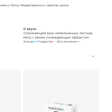
знать о Plonq
Медиа
Связаться с нами
Где купить
О вкусе
Освежающий вкус измельчённых листьев
мяты с ярким охлаждающим эффектом
Холод
Сладость
Без кислинки
46
Меш
Магнитное крепление