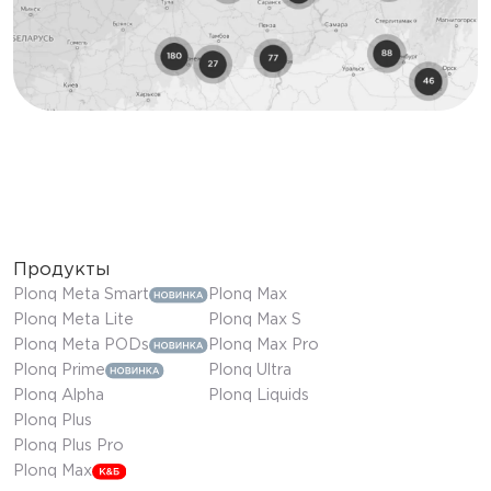
Продукты
Plonq Meta Smart
Plonq Max
Plonq Meta Lite
Plonq Max S
Plonq Meta PODs
Plonq Max Pro
Plonq Prime
Plonq Ultra
Plonq Alpha
Plonq Liquids
Plonq Plus
Plonq Plus Pro
Plonq Max