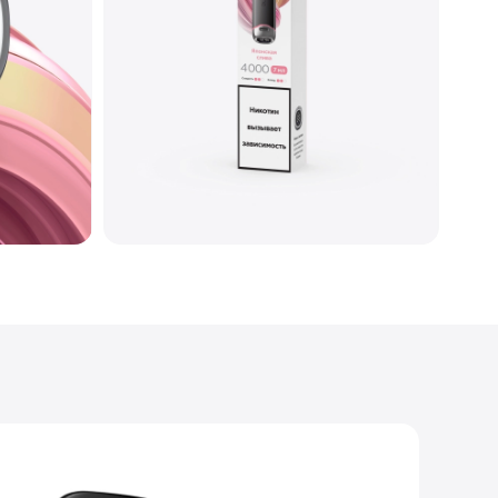
30
Меш
Глянцевый
Type-C