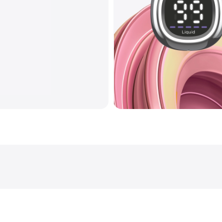
Количество вкусов
Тип коила
Корпус
Перезарядка