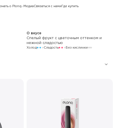
знать о Plonq
Медиа
Связаться с нами
Где купить
О вкусе
Спелый фрукт с цветочным оттенком и
нежной сладостью
Холод
Сладость
Без кислинки
4 000
600 мАч
LED
Стандартный