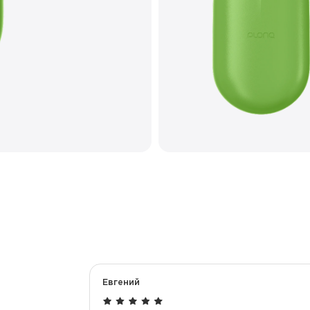
Количество вкусов
Тип коила
Корпус
Перезарядка
Евгений