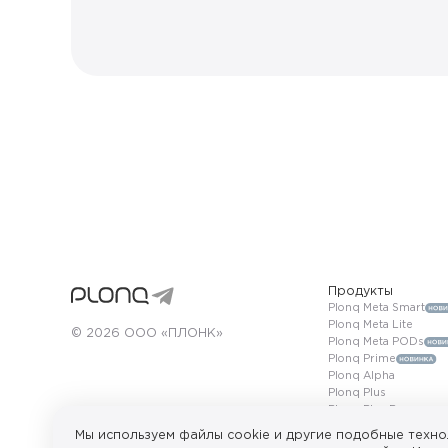
Продукты
Plonq Meta Smart
Plonq Meta Lite
© 2026 ООО «ПЛОНК»
Plonq Meta PODs
Plonq Prime
Plonq Alpha
Plonq Plus
Plonq Plus Pro
Plonq Max
Мы используем файлы cookie и другие подобные техно
ПРОДАЖА НЕСОВЕРШЕННОЛЕТНИМ ЗАПРЕЩЕНА. Сайт исп