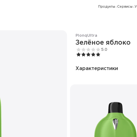
Продукты
Сервисы
У
Plonq
Ultra
Зелёное яблоко
5.0
Характеристики
Количество затяжек
Ёмкость батареи
Дисплей
Режим