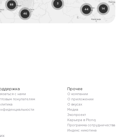
оддержка
Прочее
язаться с нами
О компании
птовым покупателям
О приложении
олитика
О вкусах
онфиденциальности
Медиа
Экопроект
Карьера в Plonq
Программа сотрудничества
Индекс никотина
их