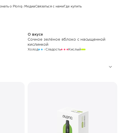
знать о Plonq
Медиа
Связаться с нами
Где купить
О вкусе
Сочное зелёное яблоко с насыщенной
кислинкой
Холод
Сладость
Кислый
12 000
650 мАч
LED
Стандартный / Буст