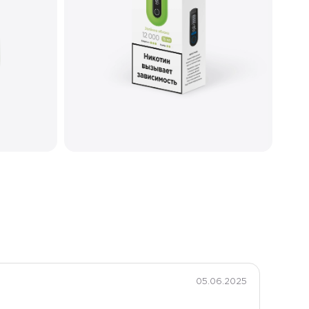
25
Двойной меш
Матовый
Type-C
05.06.2025