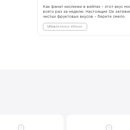
Как фанат кислинки в вейпах – этот вкус м
всего раз за неделю. Настоящие 12к затяже
чистых фруктовых вкусов – берите смело.
Ultra
Зелёное яблоко