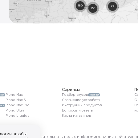
Сервисы
П
Plonq Max
Подбор вкусов
Св
Plonq Max S
Сравнение устройств
О
Plonq Max Pro
Инструкции продуктов
П
Plonq Ultra
Вопросы и ответы
к
Plonq Liquids
Карта магазинов
логии, чтобы
ользуется исключительно в целях информирования действующ