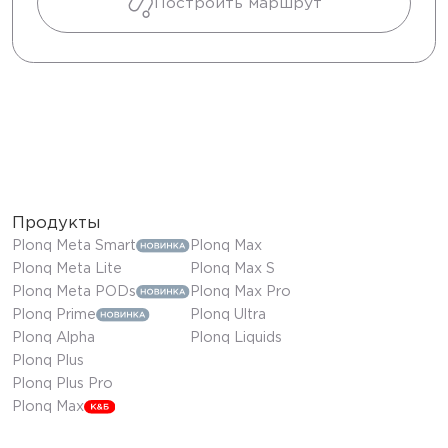
Построить маршрут
Продукты
Plonq Meta Smart
Plonq Max
Plonq Meta Lite
Plonq Max S
Plonq Meta PODs
Plonq Max Pro
Plonq Prime
Plonq Ultra
Plonq Alpha
Plonq Liquids
Plonq Plus
Plonq Plus Pro
Plonq Max