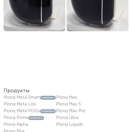
Продукты
Plonq Meta Smart
Plonq Max
Plonq Meta Lite
Plonq Max S
Plonq Meta PODs
Plonq Max Pro
Plonq Prime
Plonq Ultra
Plonq Alpha
Plonq Liquids
Plonq Plus