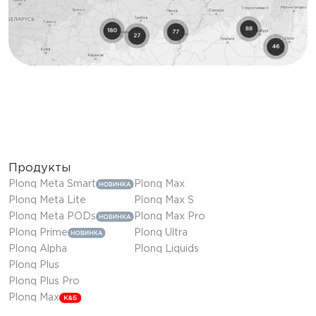
Продукты
Plonq Meta Smart
Plonq Max
Plonq Meta Lite
Plonq Max S
Plonq Meta PODs
Plonq Max Pro
Plonq Prime
Plonq Ultra
Plonq Alpha
Plonq Liquids
Plonq Plus
Plonq Plus Pro
Plonq Max