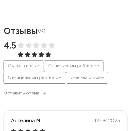
Ёмкость батареи
420 мАч
Режим
Стандартный
Отзывы
(
0
)
Количество вкусов
16
4.5
Тип коила
Спринг
Сначала новые
С наивысшим рейтингом
С наименьшим рейтингом
Сначала старые
Корпус
Матовый
Оставить отзыв
Ангелина М.
12.08.2025