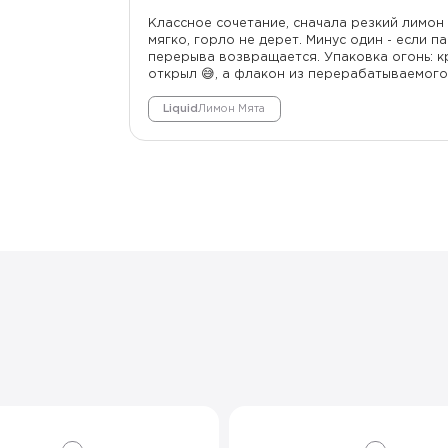
Классное сочетание, сначала резкий лимон
мягко, горло не дерет. Минус один - если п
перерыва возвращается. Упаковка огонь: кр
открыл 😅, а флакон из перерабатываемого 
Liquid
Лимон Мята