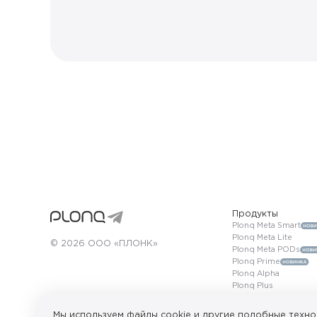
Продукты
Plonq Meta Smart
Plonq Meta Lite
© 2026 ООО «ПЛОНК»
Plonq Meta PODs
Plonq Prime
Plonq Alpha
Plonq Plus
Plonq Plus Pro
Plonq Max
Мы используем файлы cookie и другие подобные техно