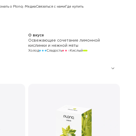
знать о Plonq
Медиа
Связаться с нами
Где купить
О вкусе
Освежающее сочетание лимонной
кислинки и нежной мяты
Холод
Сладость
Кислый
33