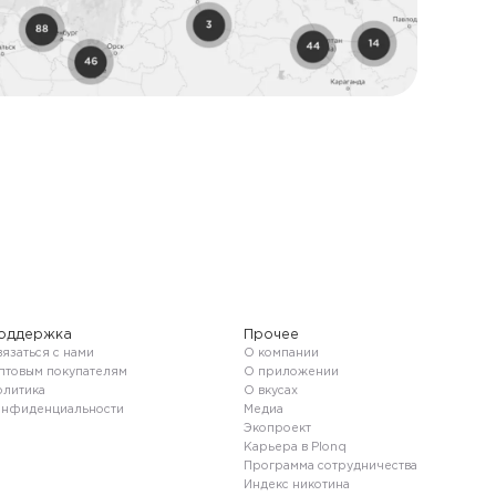
оддержка
Прочее
язаться с нами
О компании
птовым покупателям
О приложении
олитика
О вкусах
онфиденциальности
Медиа
Экопроект
Карьера в Plonq
Программа сотрудничества
Индекс никотина