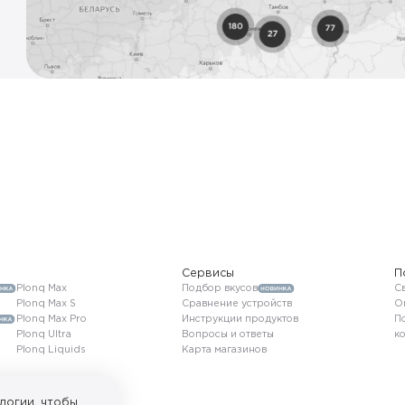
Сервисы
П
Plonq Max
Подбор вкусов
Св
Plonq Max S
Сравнение устройств
О
Plonq Max Pro
Инструкции продуктов
П
Plonq Ultra
Вопросы и ответы
к
Plonq Liquids
Карта магазинов
логии, чтобы