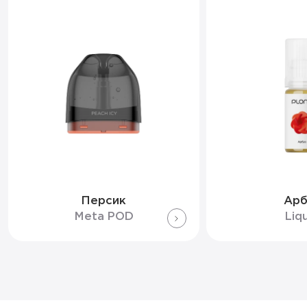
Персик
Арб
Meta POD
Liq