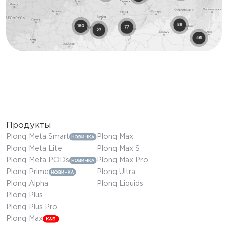
Продукты
Plonq Meta Smart
Plonq Max
Plonq Meta Lite
Plonq Max S
Plonq Meta PODs
Plonq Max Pro
Plonq Prime
Plonq Ultra
Plonq Alpha
Plonq Liquids
Plonq Plus
Plonq Plus Pro
Plonq Max