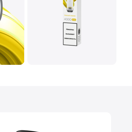
30
Меш
Глянцевый
Type-C