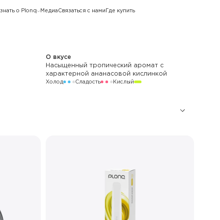
знать о Plonq
Медиа
Связаться с нами
Где купить
О вкусе
Насыщенный тропический аромат с
характерной ананасовой кислинкой
Холод
Сладость
Кислый
4 000
600 мАч
LED
Стандартный