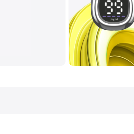
Количество вкусов
Тип коила
Корпус
Перезарядка