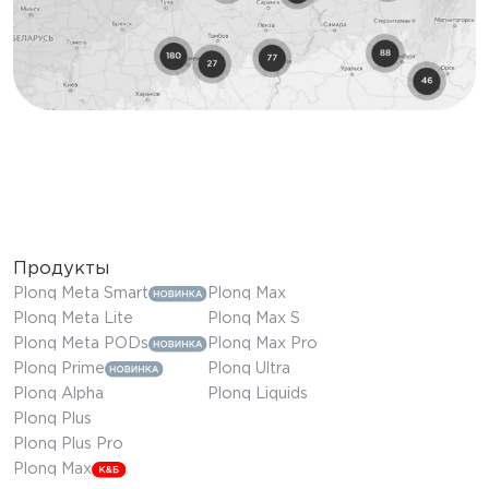
Продукты
Plonq Meta Smart
Plonq Max
Plonq Meta Lite
Plonq Max S
Plonq Meta PODs
Plonq Max Pro
Plonq Prime
Plonq Ultra
Plonq Alpha
Plonq Liquids
Plonq Plus
Plonq Plus Pro
Plonq Max