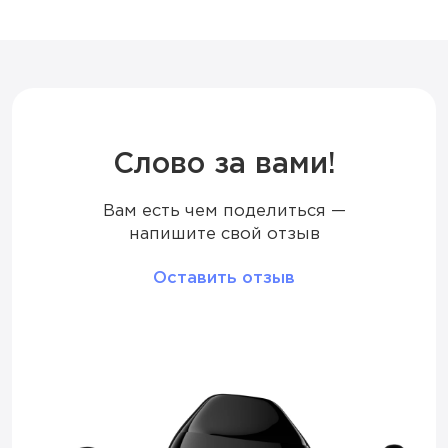
Ёмкость батареи
750 мАч
Дисплей
LED
Режим
Стандартный / Буст
Слово за вами!
Вам есть чем поделиться —
Количество вкусов
18
напишите свой отзыв
Тип коила
Меш
Оставить отзыв
Корпус
Металлический
Перезарядка
Type-C