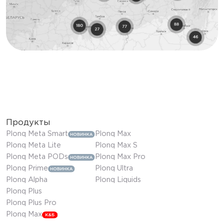
Продукты
Plonq Meta Smart
Plonq Max
Plonq Meta Lite
Plonq Max S
Plonq Meta PODs
Plonq Max Pro
Plonq Prime
Plonq Ultra
Plonq Alpha
Plonq Liquids
Plonq Plus
Plonq Plus Pro
Plonq Max