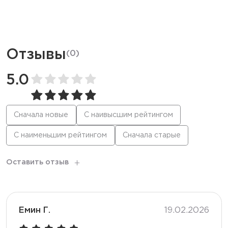
Ёмкость батареи
750 мАч
Дисплей
LED
Отзывы
(
0
)
Режим
Стандартный / Буст
5.0
Количество вкусов
18
Сначала новые
С наивысшим рейтингом
С наименьшим рейтингом
Сначала старые
Тип коила
Меш
Оставить отзыв
Корпус
Металлический
Перезарядка
Type-C
Емин Г.
19.02.2026