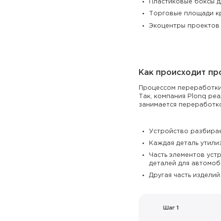
Пластиковые боксы д
Торговые площади кр
Экоцентры проектов 
Как происходит пр
Процессом переработки 
Так, компания Plonq ре
занимается переработко
Устройство разбирает
Каждая деталь утили
Часть элементов уст
деталей для автомоби
Другая часть издели