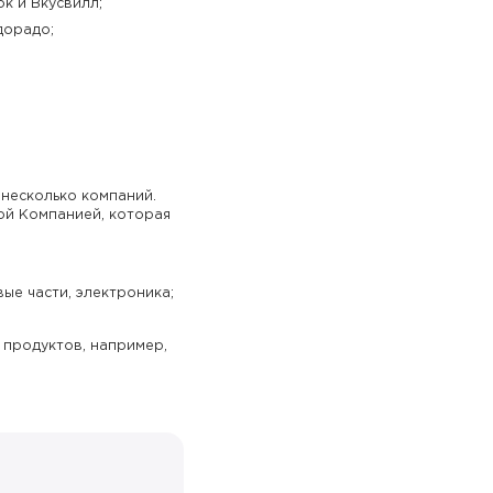
к и Вкусвилл;
ьдорадо;
несколько компаний.
ой Компанией, которая
ые части, электроника;
 продуктов, например,