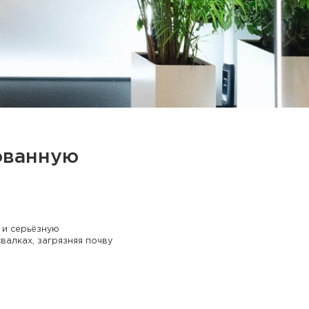
ованную
 и серьёзную
алках, загрязняя почву