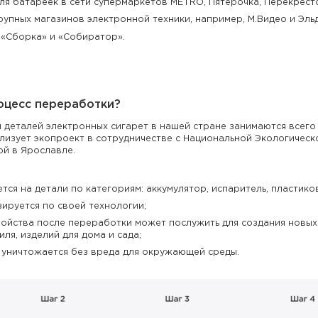
ля батареек в сети супермаркетов METRO, Пятёрочка, Перекрёсто
упных магазинов электронной техники, например, М.Видео и Эл
«Сборка» и «Собиратор».
оцесс переработки?
деталей электронных сигарет в нашей стране занимаются всего 
ализует экопроект в сотрудничестве с Национальной Экологическ
й в Ярославле.
ся на детали по категориям: аккумулятор, испаритель, пластиков
зируется по своей технологии;
ройства после переработки может послужить для создания новых
ля, изделий для дома и сада;
й уничтожается без вреда для окружающей среды.